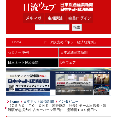
Home
データ販売の「ネット経済研究所」
セミナーNAVI
日本流通産業新聞
日本ネット経済新聞
DMフェア
Home
日本ネット経済新聞
インタビュー
【ＺＥＲＯ ＴＯ ＯＮＥ 河野映彦 社長】モール出店者・流
通額が急拡大/中古カーパーツ専門に、流通額１００億円へ