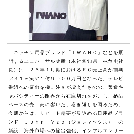
キッチン用品ブランド「ＩＷＡＮＯ」などを展
開するユニバーサル物産（本社愛知県、林恭史社
長）は、２６年１月期におけるＥＣ売上高が前期
比３１％減の１億９０００万円となった。テレビ
番組への露出を機に注文が増えたものの、製造キ
ャパシティーの限界から在庫切れを起こし、納品
ベースの売上高に響いた。巻き返しを図るため、
今期からは、リピート需要が見込める日用品ブラ
ンド「Ｊｏｈｎ Ｍａｘ（ジョンマックス）」の
新設、海外市場への輸出強化、インフルエンサー