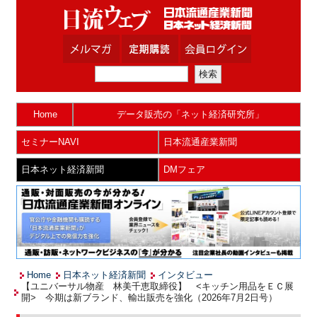
Home
データ販売の「ネット経済研究所」
セミナーNAVI
日本流通産業新聞
日本ネット経済新聞
DMフェア
Home
日本ネット経済新聞
インタビュー
【ユニバーサル物産 林美千恵取締役】 <キッチン用品をＥＣ展
開> 今期は新ブランド、輸出販売を強化（2026年7月2日号）