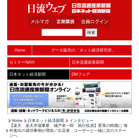
Home
データ販売の「ネット経済研究所」
セミナーNAVI
日本流通産業新聞
日本ネット経済新聞
DMフェア
Home
日本ネット経済新聞
インタビュー
【楽天 楽天市場事業 城戸幸一郎 執行役員】変革の時期に 海
外進出の成功事例が増加／出店者、ユーザーと一緒に次のステー
ジへ