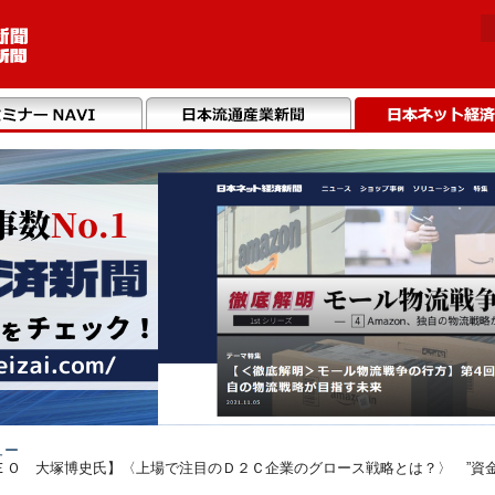
ュー
Ｏ 大塚博史氏】〈上場で注目のＤ２Ｃ企業のグロース戦略とは？〉 ”資金””