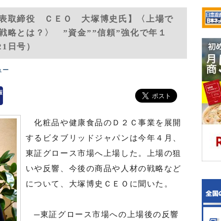
表取締役 ＣＥＯ 大塚博史氏】〈上場で
戦略とは？〉 ”資金””信頼”強化で年１
21日号）
ュー
化粧品や健康食品のＤ２Ｃ事業を展開
するビタブリッドジャパンは今年４月、
東証グロース市場へ上場した。上場の狙
いや反響、今後の商品や人材の戦略など
について、大塚博史ＣＥＯに聞いた。
─東証グロース市場への上場後の反響