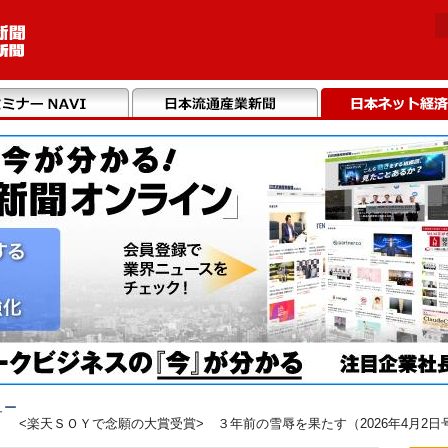
ュー
 <楽天ＳＯＹで念願の大賞受賞> ３年前の雪辱を果たす（2026年4月2日