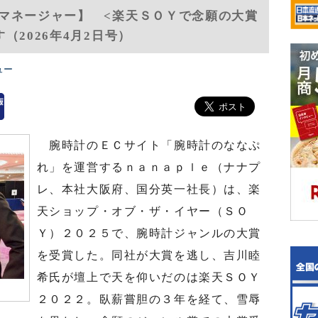
マネージャー】 <楽天ＳＯＹで念願の大賞
（2026年4月2日号）
ュー
腕時計のＥＣサイト「腕時計のななぷ
れ」を運営するｎａｎａｐｌｅ（ナナプ
レ、本社大阪府、国分英一社長）は、楽
天ショップ・オブ・ザ・イヤー（ＳＯ
Ｙ）２０２５で、腕時計ジャンルの大賞
を受賞した。同社が大賞を逃し、吉川睦
希氏が壇上で天を仰いだのは楽天ＳＯＹ
２０２２。臥薪嘗胆の３年を経て、雪辱