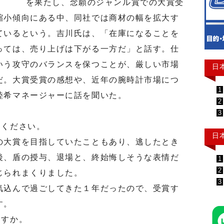
を果たし、念願のジャンル賞での大賞受
縮小傾向にある中、同社では商材の幅を拡大す
ているという。吉川氏は、「在庫になることを
っては、売り上げは下がる一方だ」と話す。仕
いう攻守のバランスを保つことが、厳しい市場
日
だ。大賞受賞の感想や、近年の腕時計市場につ
1
睦希マネージャーに話を聞いた。
2
3
ください。
日
大賞を目指していたこともあり、逃したとき
後、盾の授与、退場と、終始悔しそうな表情だ
1
2
じられまくりました。
3
込んで過ごしてきた１年だったので、受賞す
す。
ますか。