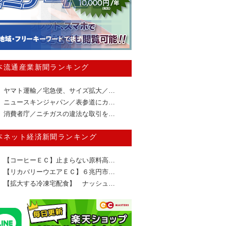
本流通産業新聞ランキング
ヤマト運輸／宅急便、サイズ拡大／…
ニュースキンジャパン／表参道にカ…
消費者庁／ニチガスの違法な取引を…
本ネット経済新聞ランキング
【コーヒーＥＣ】止まらない原料高…
【リカバリーウエアＥＣ】６兆円市…
【拡大する冷凍宅配食】 ナッシュ…