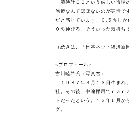
腕時計ＥＣという厳しい市場の
施策なんてほぼないのが実情で
だと感じています。０.５％し
０％伸びる。そういった気持ち
（続きは、「日本ネット経済新
<プロフィール>
吉川睦希氏（写真右）
１９８７年３月１３日生まれ。
社。その後、中途採用でｎａｎ
トだったという。１３年６月か
グ。