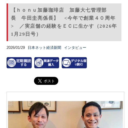
【ｈｏｎｕ加藤珈琲店 加藤大七管理部
長 牛田圭亮係長】 <今年で創業４０周年
> ／実店舗の経験をＥＣに生かす（2026年
1月29日号）
2026/01/29
日本ネット経済新聞
インタビュー