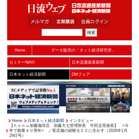
Home
データ販売の「ネット経済研究所」
セミナーNAVI
日本流通産業新聞
日本ネット経済新聞
DMフェア
Home
日本ネット経済新聞
インタビュー
【ｈｏｎｕ加藤珈琲店 加藤大七管理部長 牛田圭亮係長】 <今
年で創業４０周年> ／実店舗の経験をＥＣに生かす（2026年1月
29日号）