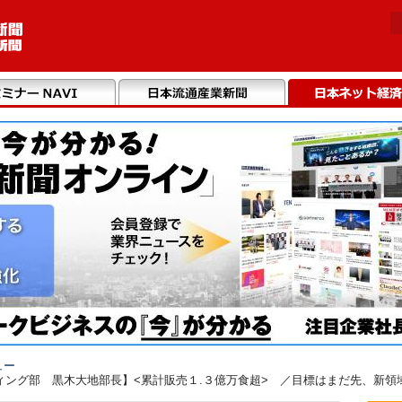
ュー
ング部 黒木大地部長】<累計販売１.３億万食超> ／目標はまだ先、新領域に