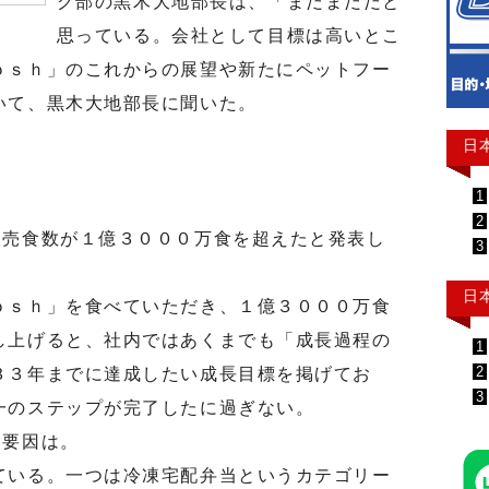
グ部の黒木大地部長は、「まだまだだと
思っている。会社として目標は高いとこ
ｏｓｈ」のこれからの展望や新たにペットフー
いて、黒木大地部長に聞いた。
日
1
2
売食数が１億３０００万食を超えたと発表し
3
日
ｓｈ」を食べていただき、１億３０００万食
し上げると、社内ではあくまでも「成長過程の
1
2
３３年までに達成したい成長目標を掲げてお
3
一のステップが完了したに過ぎない。
要因は。
いる。一つは冷凍宅配弁当というカテゴリー