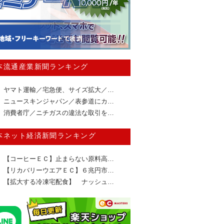
本流通産業新聞ランキング
ヤマト運輸／宅急便、サイズ拡大／…
ニュースキンジャパン／表参道にカ…
消費者庁／ニチガスの違法な取引を…
本ネット経済新聞ランキング
【コーヒーＥＣ】止まらない原料高…
【リカバリーウエアＥＣ】６兆円市…
【拡大する冷凍宅配食】 ナッシュ…