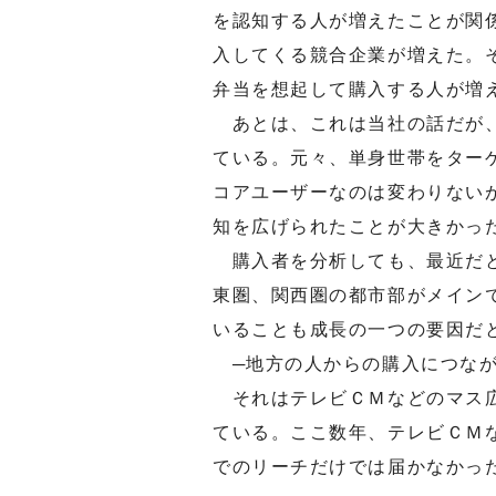
を認知する人が増えたことが関
入してくる競合企業が増えた。
弁当を想起して購入する人が増
あとは、これは当社の話だが、
ている。元々、単身世帯をター
コアユーザーなのは変わりない
知を広げられたことが大きかっ
購入者を分析しても、最近だと
東圏、関西圏の都市部がメイン
いることも成長の一つの要因だ
─地方の人からの購入につなが
それはテレビＣＭなどのマス広
ている。ここ数年、テレビＣＭ
でのリーチだけでは届かなかっ