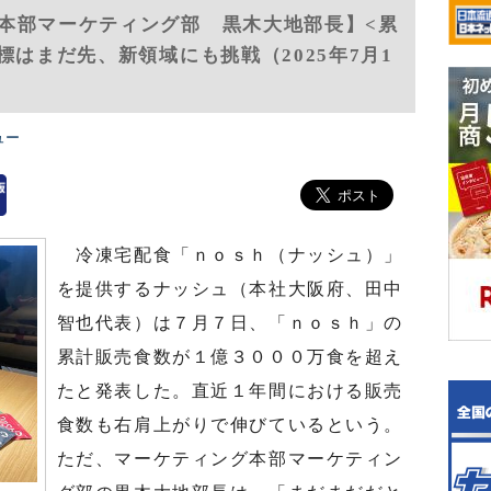
本部マーケティング部 黒木大地部長】<累
標はまだ先、新領域にも挑戦（2025年7月1
ュー
冷凍宅配食「ｎｏｓｈ（ナッシュ）」
を提供するナッシュ（本社大阪府、田中
智也代表）は７月７日、「ｎｏｓｈ」の
累計販売食数が１億３０００万食を超え
たと発表した。直近１年間における販売
食数も右肩上がりで伸びているという。
ただ、マーケティング本部マーケティン