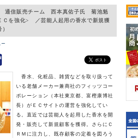
 通信販売チーム 西本真佑子氏 菊池魁
ＥＣを強化> ／芸能人起用の香水で新規獲
号）
ュー
香水、化粧品、雑貨などを取り扱って
いる老舗メーカー兼商社のフィッツコー
ポレーション（本社東京都、富樫康博社
長）がＥＣサイトの運営を強化してい
る。直近では芸能人を起用した香水を開
発・販売して新規顧客を獲得。さらにＣ
ＲＭに注力し、既存顧客の定着を図ろう