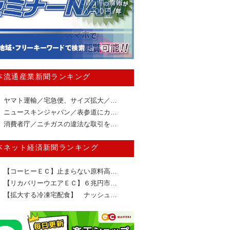
本流通産業新聞ランキング
ヤマト運輸／宅急便、サイズ拡大／…
ニュースキンジャパン／表参道にカ…
消費者庁／ニチガスの違法な取引を…
本ネット経済新聞ランキング
【コーヒーＥＣ】止まらない原料高…
【リカバリーウエアＥＣ】６兆円市…
【拡大する冷凍宅配食】 ナッシュ…