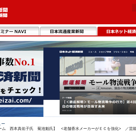
ュー
ム 西本真佑子氏 菊池魁氏】 <老舗香水メーカーがＥＣを強化> ／芸能人