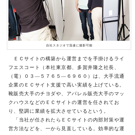
自社スタジオで迅速に撮影可能
ＥＣサイトの構築から運営までを手掛けるライ
フエスコート（本社東京都、多賀井隆之社長、
（電）０３―５７６５―６９６０）は、大手流通
企業のＥＣサイト支援で高い実績を上げている。
靴販売大手のチヨダや、アパレル販売大手のマッ
クハウスなどのＥＣサイトの運営を任されてお
り、堅調に業績を拡大させているという。
「当社が任されたらＥＣサイトの内部対策や運
営方法などを、一から見直している。効率的な運