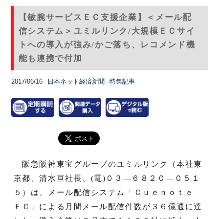
【敏腕サービスＥＣ支援企業】＜メール配
信システム＞ユミルリンク/大規模ＥＣサイ
トへの導入が強み/かご落ち、レコメンド機
能も連携で付加
2017/06/16
日本ネット経済新聞
特集記事
阪急阪神東宝グループのユミルリンク（本社東
京都、清水亘社長、(電)０３―６８２０―０５１
５）は、メール配信システム「Ｃｕｅｎｏｔｅ
ＦＣ」による月間メール配信件数が３６億通に達