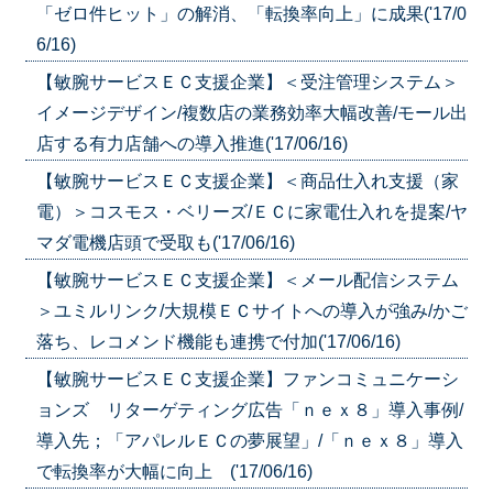
「ゼロ件ヒット」の解消、「転換率向上」に成果('17/0
6/16)
【敏腕サービスＥＣ支援企業】＜受注管理システム＞
イメージデザイン/複数店の業務効率大幅改善/モール出
店する有力店舗への導入推進('17/06/16)
【敏腕サービスＥＣ支援企業】＜商品仕入れ支援（家
電）＞コスモス・ベリーズ/ＥＣに家電仕入れを提案/ヤ
マダ電機店頭で受取も('17/06/16)
【敏腕サービスＥＣ支援企業】＜メール配信システム
＞ユミルリンク/大規模ＥＣサイトへの導入が強み/かご
落ち、レコメンド機能も連携で付加('17/06/16)
【敏腕サービスＥＣ支援企業】ファンコミュニケーシ
ョンズ リターゲティング広告「ｎｅｘ８」導入事例/
導入先；「アパレルＥＣの夢展望」/「ｎｅｘ８」導入
で転換率が大幅に向上 ('17/06/16)