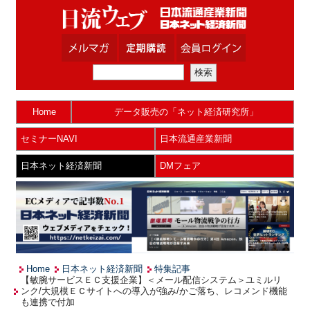
Home
データ販売の「ネット経済研究所」
セミナーNAVI
日本流通産業新聞
日本ネット経済新聞
DMフェア
Home
日本ネット経済新聞
特集記事
【敏腕サービスＥＣ支援企業】＜メール配信システム＞ユミルリ
ンク/大規模ＥＣサイトへの導入が強み/かご落ち、レコメンド機能
も連携で付加