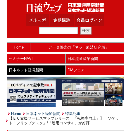
Home
データ販売の「ネット経済研究所」
セミナーNAVI
日本流通産業新聞
日本ネット経済新聞
DMフェア
Home
日本ネット経済新聞
特集記事
【ＥＣ支援サービスマップシリーズ 「転換率向上」】 ソケッ
ト「フリップデスク」/「運用コンサル」が好評