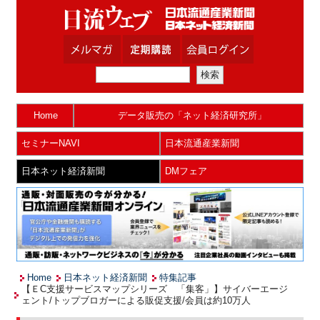
Home
データ販売の「ネット経済研究所」
セミナーNAVI
日本流通産業新聞
日本ネット経済新聞
DMフェア
Home
日本ネット経済新聞
特集記事
【ＥC支援サービスマップシリーズ 「集客」】サイバーエージ
ェント/トップブロガーによる販促支援/会員は約10万人