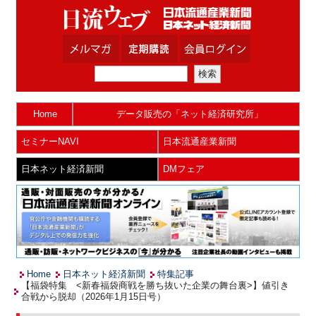
Home
データ販売の「ネット経済研究所」
セミナーNAVI
日本流通産業新聞
日本ネット経済新聞
DMフェア
Home
日本ネット経済新聞
特集記事
【福袋特集 <新春福袋商戦を勝ち抜いた企業の舞台裏>】値引き
合戦から脱却（2026年1月15日号）