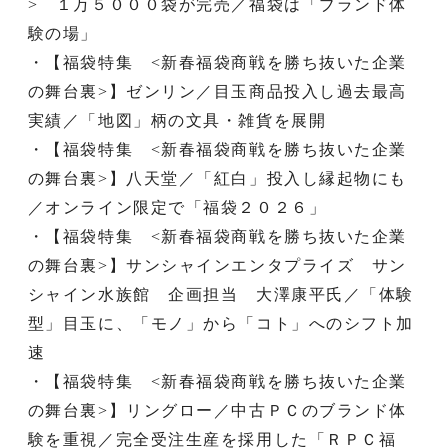
> １万５０００袋が完売／福袋は「ブランド体
験の場」
・【福袋特集 <新春福袋商戦を勝ち抜いた企業
の舞台裏>】ゼンリン／目玉商品投入し過去最高
実績／「地図」柄の文具・雑貨を展開
・【福袋特集 <新春福袋商戦を勝ち抜いた企業
の舞台裏>】八天堂／「紅白」投入し縁起物にも
／オンライン限定で「福袋２０２６」
・【福袋特集 <新春福袋商戦を勝ち抜いた企業
の舞台裏>】サンシャインエンタプライズ サン
シャイン水族館 企画担当 大澤康平氏／「体験
型」目玉に、「モノ」から「コト」へのシフト加
速
・【福袋特集 <新春福袋商戦を勝ち抜いた企業
の舞台裏>】リングロー／中古ＰＣのブランド体
験を重視／完全受注生産を採用した「ＲＰＣ福