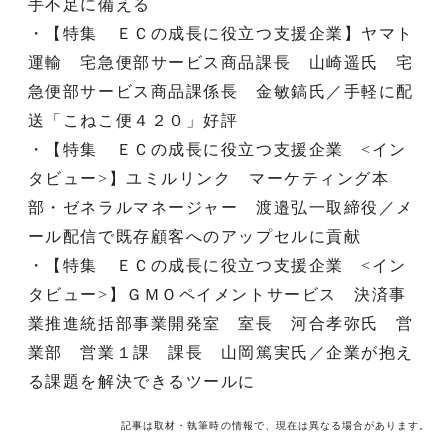
手不足に備える
・【特集 ＥＣの成長に役立つ支援企業】ヤマト
運輸 宅急便部サービス商品課長 山崎遥氏 宅
急便部サービス商品課係長 金敏鎬氏／手軽に配
送「こねこ便４２０」好評
・【特集 ＥＣの成長に役立つ支援企業 <イン
タビュー>】ユミルリンク マーケティング本
部・ゼネラルマネージャー 渡邉弘一取締役／メ
ール配信で既存顧客へのアップセルに貢献
・【特集 ＥＣの成長に役立つ支援企業 <イン
タビュー>】ＧＭＯペイメントサービス 決済事
業推進統括部事業開発室 室長 河合孝弥氏 営
業部 営業１課 課長 山岡篤実氏／企業が抱え
る課題を解決できるツールに
記事は取材・執筆時の情報で、現在は異なる場合があります。