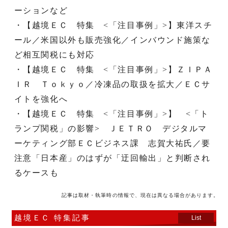
ーションなど
・【越境ＥＣ 特集 <「注目事例」>】東洋スチ
ール／米国以外も販売強化／インバウンド施策な
ど相互関税にも対応
・【越境ＥＣ 特集 <「注目事例」>】ＺＩＰＡ
ＩＲ Ｔｏｋｙｏ／冷凍品の取扱を拡大／ＥＣサ
イトを強化へ
・【越境ＥＣ 特集 <「注目事例」>】 <「ト
ランプ関税」の影響> ＪＥＴＲＯ デジタルマ
ーケティング部ＥＣビジネス課 志賀大祐氏／要
注意「日本産」のはずが「迂回輸出」と判断され
るケースも
記事は取材・執筆時の情報で、現在は異なる場合があります。
越境ＥＣ 特集記事
List