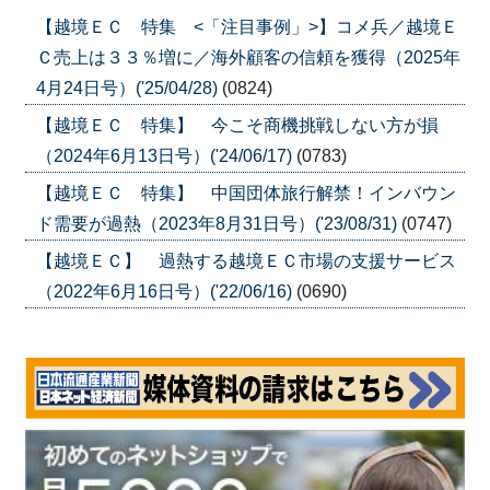
【越境ＥＣ 特集 <「注目事例」>】コメ兵／越境Ｅ
Ｃ売上は３３％増に／海外顧客の信頼を獲得（2025年
4月24日号）('25/04/28)
(0824)
【越境ＥＣ 特集】 今こそ商機挑戦しない方が損
（2024年6月13日号）('24/06/17)
(0783)
【越境ＥＣ 特集】 中国団体旅行解禁！インバウン
ド需要が過熱（2023年8月31日号）('23/08/31)
(0747)
【越境ＥＣ】 過熱する越境ＥＣ市場の支援サービス
（2022年6月16日号）('22/06/16)
(0690)