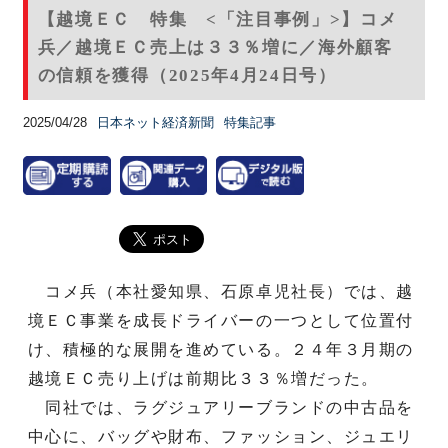
【越境ＥＣ 特集 <「注目事例」>】コメ
兵／越境ＥＣ売上は３３％増に／海外顧客
の信頼を獲得（2025年4月24日号）
2025/04/28
日本ネット経済新聞
特集記事
コメ兵（本社愛知県、石原卓児社長）では、越
境ＥＣ事業を成長ドライバーの一つとして位置付
け、積極的な展開を進めている。２４年３月期の
越境ＥＣ売り上げは前期比３３％増だった。
同社では、ラグジュアリーブランドの中古品を
中心に、バッグや財布、ファッション、ジュエリ