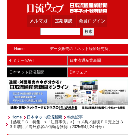
Home
データ販売の「ネット経済研究所」
セミナーNAVI
日本流通産業新聞
日本ネット経済新聞
DMフェア
Home
日本ネット経済新聞
特集記事
【越境ＥＣ 特集 <「注目事例」>】コメ兵／越境ＥＣ売上は３
３％増に／海外顧客の信頼を獲得（2025年4月24日号）