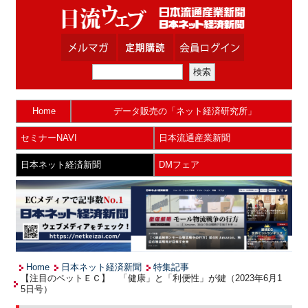
Home
データ販売の「ネット経済研究所」
セミナーNAVI
日本流通産業新聞
日本ネット経済新聞
DMフェア
Home
日本ネット経済新聞
特集記事
【注目のペットＥＣ】 「健康」と「利便性」が鍵（2023年6月1
5日号）