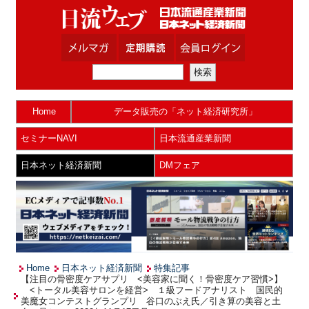
Home
データ販売の「ネット経済研究所」
セミナーNAVI
日本流通産業新聞
日本ネット経済新聞
DMフェア
Home
日本ネット経済新聞
特集記事
【注目の骨密度ケアサプリ <美容家に聞く！骨密度ケア習慣>】
<トータル美容サロンを経営> １級フードアナリスト 国民的
美魔女コンテストグランプリ 谷口のぶえ氏／引き算の美容と土