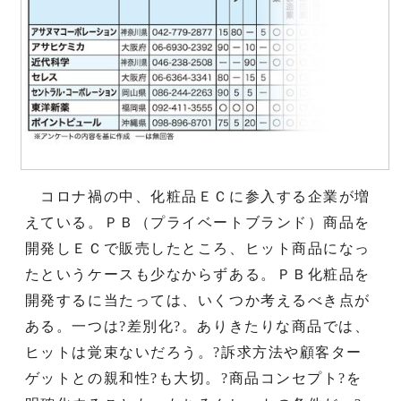
コロナ禍の中、化粧品ＥＣに参入する企業が増
えている。ＰＢ（プライベートブランド）商品を
開発しＥＣで販売したところ、ヒット商品になっ
たというケースも少なからずある。ＰＢ化粧品を
開発するに当たっては、いくつか考えるべき点が
ある。一つは?差別化?。ありきたりな商品では、
ヒットは覚束ないだろう。?訴求方法や顧客ター
ゲットとの親和性?も大切。?商品コンセプト?を