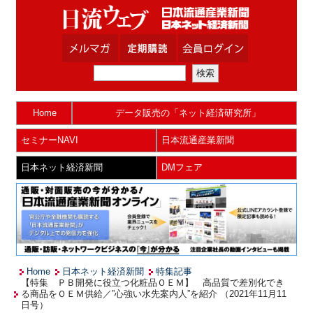
Home
データ販売の「ネット経済研究所」
セミナーNAVI
日本流通産業新聞
日本ネット経済新聞
DMフェア
Home
日本ネット経済新聞
特集記事
【特集 ＰＢ開発に役立つ化粧品ＯＥＭ】 高品質で差別化でき
る商品をＯＥＭ供給／”心強い水先案内人”を紹介 （2021年11月11
日号）