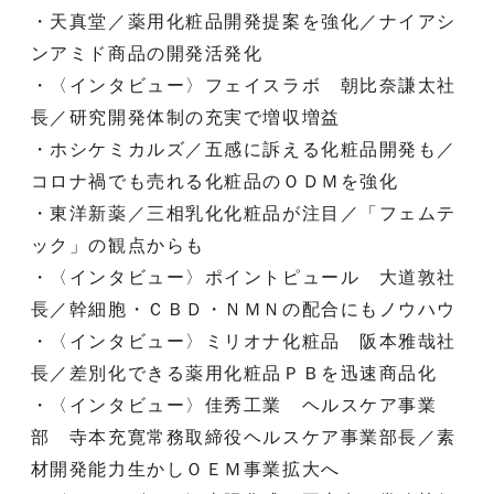
・天真堂／薬用化粧品開発提案を強化／ナイアシ
ンアミド商品の開発活発化
・〈インタビュー〉フェイスラボ 朝比奈謙太社
長／研究開発体制の充実で増収増益
・ホシケミカルズ／五感に訴える化粧品開発も／
コロナ禍でも売れる化粧品のＯＤＭを強化
・東洋新薬／三相乳化化粧品が注目／「フェムテ
ック」の観点からも
・〈インタビュー〉ポイントピュール 大道敦社
長／幹細胞・ＣＢＤ・ＮＭＮの配合にもノウハウ
・〈インタビュー〉ミリオナ化粧品 阪本雅哉社
長／差別化できる薬用化粧品ＰＢを迅速商品化
・〈インタビュー〉佳秀工業 ヘルスケア事業
部 寺本充寛常務取締役ヘルスケア事業部長／素
材開発能力生かしＯＥＭ事業拡大へ