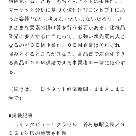
明確化することも、もちろんヒットの条件だ。?
マーケット分析に基づく値付け??コンセプトにあ
った容器?なども考えないといけないだろう。さ
まざまな要素の掛け算を行う必要がある。化粧品
業界に参入するに当たって、心強い水先案内人と
なるのがＯＥＭ企業だ。ＯＥＭ企業はそれぞれ、
強みとするところが異なる。高品質で差別化でき
る商品をＯＥＭ供給できる事業者を一挙に紹介す
る。
（続きは、「日本ネット経済新聞」１１月１１日
号で）
■掲載記事
・〈インタビュー〉グラセル 谷村敏昭会長／Ｓ
ＤＧｓ対応の施策も推進