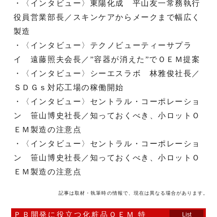
・〈インタビュー〉東陽化成 平山友一常務執行
役員営業部長／スキンケアからメークまで幅広く
製造
・〈インタビュー〉テクノビューティーサプラ
イ 遠藤照夫会長／”容器が消えた”でＯＥＭ提案
・〈インタビュー〉シーエスラボ 林雅俊社長／
ＳＤＧｓ対応工場の稼働開始
・〈インタビュー〉セントラル・コーポレーショ
ン 笹山博史社長／知っておくべき、小ロットＯ
ＥＭ製造の注意点
・〈インタビュー〉セントラル・コーポレーショ
ン 笹山博史社長／知っておくべき、小ロットＯ
ＥＭ製造の注意点
記事は取材・執筆時の情報で、現在は異なる場合があります。
ＰＢ開発に役立つ化粧品ＯＥＭ 特
List