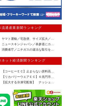
本流通産業新聞ランキング
ヤマト運輸／宅急便、サイズ拡大／…
ニュースキンジャパン／表参道にカ…
消費者庁／ニチガスの違法な取引を…
本ネット経済新聞ランキング
【コーヒーＥＣ】止まらない原料高…
【リカバリーウエアＥＣ】６兆円市…
【拡大する冷凍宅配食】 ナッシュ…