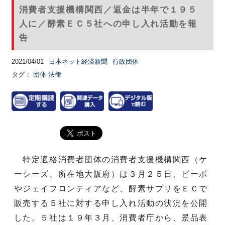
消費者支援機構関西／返金は半年で１９５
人に／酵素ＥＣ５社への申し入れ活動を報
告
2021/04/01
日本ネット経済新聞
行政団体
タグ：
団体
法律
特定適格消費者団体の消費者支援機構関西（ケ
ーシーズ、所在地大阪府）は３月２５日、ビーボ
やジェイフロンティアなど、酵素サプリをＥＣで
販売する５社に対する申し入れ活動の状況を公開
した。５社は１９年３月、消費者庁から、景品表