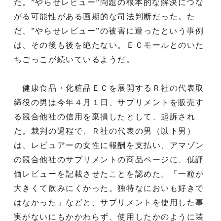
た。”やらせレビュー”問題の根本的な解決につな
がる可能性がある画期的な司法判断だった。た
だ、”やらせレビュー”の被害に遭ったという事例
は、その後も後を絶たない。ＥＣモールとのいた
ちごっこが続いているようだ。
健康食品・化粧品ＥＣを展開するＲ社の代表取
締役の男は今年４月１日、サプリメントを販売す
る競合他社の信用を棄損したとして、起訴され
た。裁判の過程で、Ｒ社の代表の男（以下男）
は、レビュアーの女性に報酬を支払い、アマゾン
の競合他社のサプリメントの商品ページに、低評
価レビューを記載させたことを認めた。「一粒が
大きくて飲みにくかった。独特なにおいも好きで
はなかった」などと、サプリメントを使用した事
実がないにもかかわらず、使用したかのように装