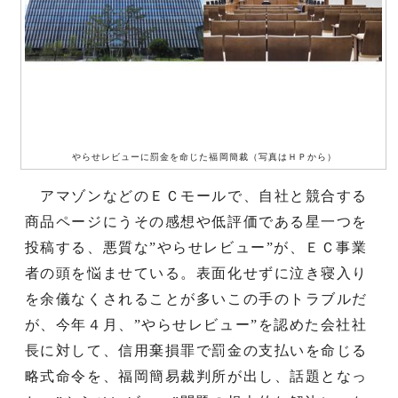
やらせレビューに罰金を命じた福岡簡裁（写真はＨＰから）
アマゾンなどのＥＣモールで、自社と競合する
商品ページにうその感想や低評価である星一つを
投稿する、悪質な”やらせレビュー”が、ＥＣ事業
者の頭を悩ませている。表面化せずに泣き寝入り
を余儀なくされることが多いこの手のトラブルだ
が、今年４月、”やらせレビュー”を認めた会社社
長に対して、信用棄損罪で罰金の支払いを命じる
略式命令を、福岡簡易裁判所が出し、話題となっ