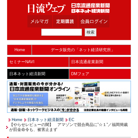
Home
データ販売の「ネット経済研究所」
セミナーNAVI
日本流通産業新聞
日本ネット経済新聞
DMフェア
Home
日本ネット経済新聞
EC
【やらせレビューの闇】 アマゾンで競合商品に”☆１”／福岡簡裁
が罰金命令も、被害止まず