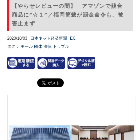
【やらせレビューの闇】 アマゾンで競合
商品に”☆１”／福岡簡裁が罰金命令も、被
害止まず
2020/10/03
日本ネット経済新聞
EC
タグ：
モール
団体
法律
トラブル