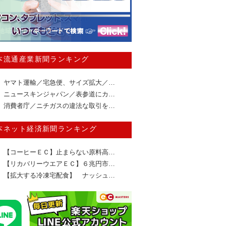
本流通産業新聞ランキング
ヤマト運輸／宅急便、サイズ拡大／…
ニュースキンジャパン／表参道にカ…
消費者庁／ニチガスの違法な取引を…
本ネット経済新聞ランキング
【コーヒーＥＣ】止まらない原料高…
【リカバリーウエアＥＣ】６兆円市…
【拡大する冷凍宅配食】 ナッシュ…