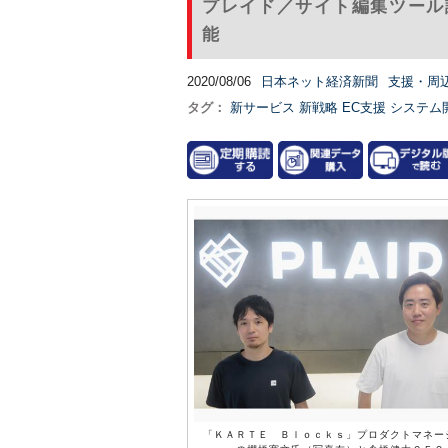
プレイド／サイト編集ツール
能
2020/08/06
日本ネット経済新聞
支援・周
タグ：
新サービス
新戦略
EC支援
システム
「ＫＡＲＴＥ Ｂｌｏｃｋｓ」プロダクトマネー