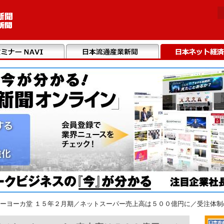
ーヨーカ堂 １５年２月期／ネットスーパー売上高は５００億円に／受注体制