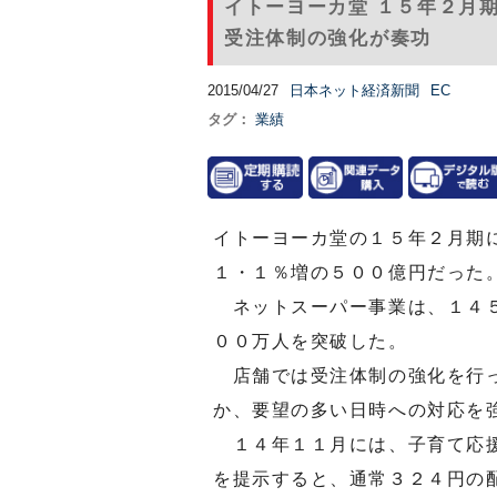
イトーヨーカ堂 １５年２月
受注体制の強化が奏功
2015/04/27
日本ネット経済新聞
EC
タグ：
業績
イトーヨーカ堂の１５年２月期
１・１％増の５００億円だった
ネットスーパー事業は、１４５
００万人を突破した。
店舗では受注体制の強化を行っ
か、要望の多い日時への対応を
１４年１１月には、子育て応援
を提示すると、通常３２４円の