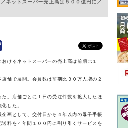
期／ネットスーパー売上高は５００億円に／
におけるネットスーパーの売上高は前期比１
。
店舗で展開。会員数は前期比３０万人増の２
た。店舗ごとに１日の受注件数を拡大したほ
強化した。
企画として、交付日から４年以内の母子手帳
配送料を４年間１００円に割り引くサービスを