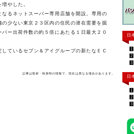
を増やした。
なるネットスーパー専用店舗を開設。専用の
舗の少ない東京２３区内の住民の潜在需要を掘
ーパー出荷件数の約５倍にあたる１日最大２０
日
1
しているセブン＆アイグループの新たなＥＣ
2
3
記事は取材・執筆時の情報で、現在は異なる場合があります。
日
1
2
3