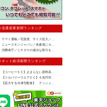
本流通産業新聞ランキング
ヤマト運輸／宅急便、サイズ拡大／…
ニュースキンジャパン／表参道にカ…
消費者庁／ニチガスの違法な取引を…
本ネット経済新聞ランキング
【コーヒーＥＣ】止まらない原料高…
【リカバリーウエアＥＣ】６兆円市…
【拡大する冷凍宅配食】 ナッシュ…