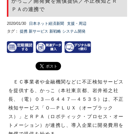
かっこ／開発費を無償提供／不正検知とＲ
ＰＡの連携で
2020/01/30
日本ネット経済新聞
支援・周辺
タグ：
提携
新サービス
新戦略
システム開発
ＥＣ事業者や金融機関などに不正検知サービス
を提供する、かっこ（本社東京都、岩井裕之社
長、（電）０３―６４４７―４５３５）は、不正
検知サービス「Ｏ―ＰＬＵＸ（オープラック
ス）」とＲＰＡ（ロボティック・プロセス・オー
トメーション）が連携し、導入企業に開発費用を
無償で提供を始める。