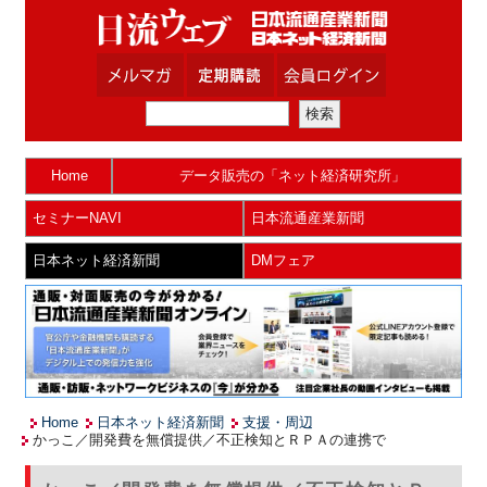
Home
データ販売の「ネット経済研究所」
セミナーNAVI
日本流通産業新聞
日本ネット経済新聞
DMフェア
Home
日本ネット経済新聞
支援・周辺
かっこ／開発費を無償提供／不正検知とＲＰＡの連携で