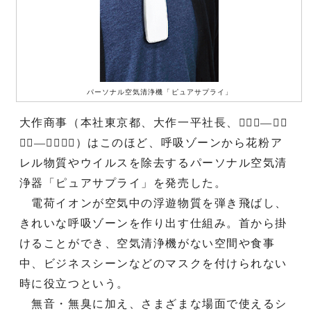
パーソナル空気清浄機「ピュアサプライ」
大作商事（本社東京都、大作一平社長、０３―３５
３９―４０００）はこのほど、呼吸ゾーンから花粉ア
レル物質やウイルスを除去するパーソナル空気清
浄器「ピュアサプライ」を発売した。
電荷イオンが空気中の浮遊物質を弾き飛ばし、
きれいな呼吸ゾーンを作り出す仕組み。首から掛
けることができ、空気清浄機がない空間や食事
中、ビジネスシーンなどのマスクを付けられない
時に役立つという。
無音・無臭に加え、さまざまな場面で使えるシ