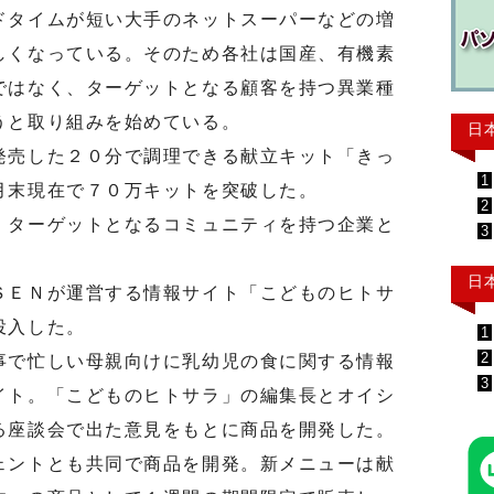
タイムが短い大手のネットスーパーなどの増
しくなっている。そのため各社は国産、有機素
ではなく、ターゲットとなる顧客を持つ異業種
うと取り組みを始めている。
日
売した２０分で調理できる献立キット「きっ
1
月末現在で７０万キットを突破した。
2
ターゲットとなるコミュニティを持つ企業と
3
日
ＥＮが運営する情報サイト「こどものヒトサ
投入した。
1
2
で忙しい母親向けに乳幼児の食に関する情報
3
イト。「こどものヒトサラ」の編集長とオイシ
る座談会で出た意見をもとに商品を開発した。
ントとも共同で商品を開発。新メニューは献