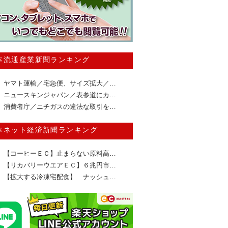
本流通産業新聞ランキング
ヤマト運輸／宅急便、サイズ拡大／…
ニュースキンジャパン／表参道にカ…
消費者庁／ニチガスの違法な取引を…
本ネット経済新聞ランキング
【コーヒーＥＣ】止まらない原料高…
【リカバリーウエアＥＣ】６兆円市…
【拡大する冷凍宅配食】 ナッシュ…