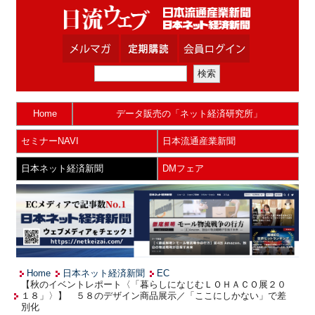
Home
データ販売の「ネット経済研究所」
セミナーNAVI
日本流通産業新聞
日本ネット経済新聞
DMフェア
Home
日本ネット経済新聞
EC
【秋のイベントレポート〈「暮らしになじむＬＯＨＡＣＯ展２０
１８」〉】 ５８のデザイン商品展示／「ここにしかない」で差
別化