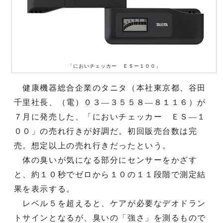
「においチェッカー ＥＳー１００」
健康機器総合企業のタニタ（本社東京都、谷田
千里社長、（電）０３—３５５８—８１１６）が
７月に発売した、「においチェッカー ＥＳ—１
００」の売れ行きが好調だ。初回販売台数は完
売。想定以上の売れ行きだったという。
体の臭いが気になる部分にセンサーをかざす
と、約１０秒でゼロから１０の１１段階で測定結
果を表示する。
レベル５を超えると、ケアが必要なデオドラン
トサインとなるが、臭いの「強さ」を測るもので