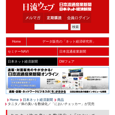
Home
データ販売の「ネット経済研究所」
セミナーNAVI
日本流通産業新聞
日本ネット経済新聞
DMフェア
Home
日本ネット経済新聞
商品
タニタ／体の臭いを数値化／「においチェッカー」が完売