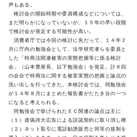
声もある。
検討会の開始時期や委員構成などについては、
まだ明らかになっていないが、１５年の早い段階
で検討会が発足する可能性が高い。
消費者庁では今回の検討に先だって、１４年２
月に庁内の勉強会として、法学研究者らを委員と
した「特商法関連被害の実態把握等に係る検討
会」（山本豊座長、以下勉強会）を発足。計６回
の会合で特商法に関する被害実態の把握と論点の
洗い出しを行ってきた。本検討会では、同勉強会
が１４年８月にまとめた報告書がたたき台の一つ
になると考えられる。
同勉強会で挙げられたＥＣ関連の論点は主に
（１）虚偽誇大広告による誤認契約に取り消し権
（２）ネット取引に電話勧誘販売と同等の規制を