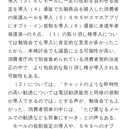
導入（３）ＥＣモールに一定の役割を負わせる規
定を導入（４）通販で欠陥商品を購入した消費者
の保護ルールを導入（５）ＳＮＳやスマホアプリ
にオプト・イン規制を導入（６）通販に未成年者
保護策─の６点。（１）の取り消し権導入につい
ては勉強会でも導入に肯定的な意見が多かったこ
とから、本検討会でも議題に上る可能性が高い。
消費者庁内で別途進められている消費者契約法改
正の中で、より包括的な取り消し権が導入される
可能性もある。
（２）については、「チャットのような即時性
の高い勧誘については電話勧誘販売と同様の規制
が導入できるのでは」とする声が、勉強会でも上
がった。消費者団体の中には、「たび重なるメー
ルでの勧誘なども対象にすべき」との声もある。
モールの役割規定の導入や、ＳＮＳへのオプ