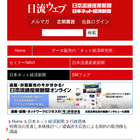
Home
データ販売の「ネット経済研究所」
セミナーNAVI
日本流通産業新聞
日本ネット経済新聞
DMフェア
Home
日本ネット経済新聞
行政団体
特商法の見直し本格検討へ／虚偽誇大広告による契約の取消権も
議論