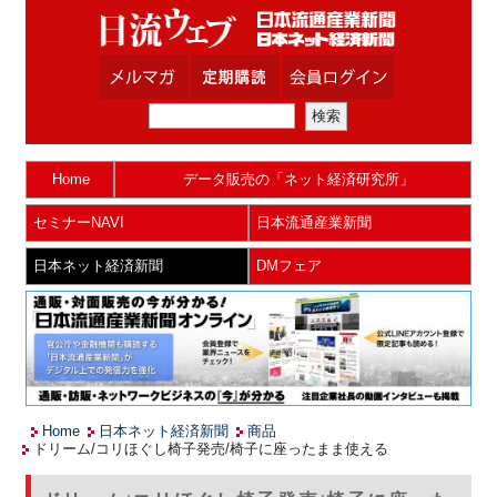
Home
データ販売の「ネット経済研究所」
セミナーNAVI
日本流通産業新聞
日本ネット経済新聞
DMフェア
Home
日本ネット経済新聞
商品
ドリーム/コリほぐし椅子発売/椅子に座ったまま使える