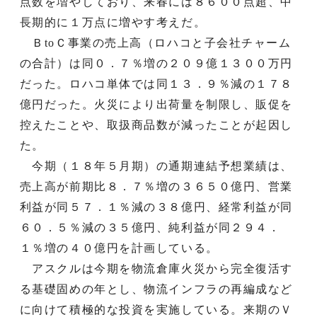
点数を増やしており、来春には８６００点超、中
長期的に１万点に増やす考えだ。
ＢtoＣ事業の売上高（ロハコと子会社チャーム
の合計）は同０．７％増の２０９億１３００万円
だった。ロハコ単体では同１３．９％減の１７８
億円だった。火災により出荷量を制限し、販促を
控えたことや、取扱商品数が減ったことが起因し
た。
今期（１８年５月期）の通期連結予想業績は、
売上高が前期比８．７％増の３６５０億円、営業
利益が同５７．１％減の３８億円、経常利益が同
６０．５％減の３５億円、純利益が同２９４．
１％増の４０億円を計画している。
アスクルは今期を物流倉庫火災から完全復活す
る基礎固めの年とし、物流インフラの再編成など
に向けて積極的な投資を実施している。来期のＶ