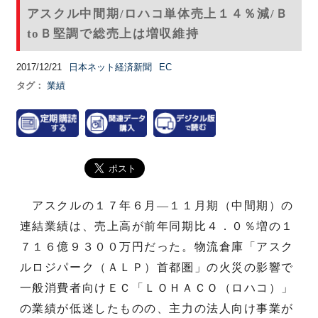
アスクル中間期/ロハコ単体売上１４％減/Ｂ
toＢ堅調で総売上は増収維持
2017/12/21
日本ネット経済新聞
EC
タグ：
業績
アスクルの１７年６月―１１月期（中間期）の
連結業績は、売上高が前年同期比４．０％増の１
７１６億９３００万円だった。物流倉庫「アスク
ルロジパーク（ＡＬＰ）首都圏」の火災の影響で
一般消費者向けＥＣ「ＬＯＨＡＣＯ（ロハコ）」
の業績が低迷したものの、主力の法人向け事業が