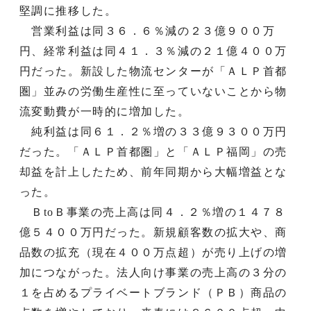
堅調に推移した。
営業利益は同３６．６％減の２３億９００万
円、経常利益は同４１．３％減の２１億４００万
円だった。新設した物流センターが「ＡＬＰ首都
圏」並みの労働生産性に至っていないことから物
流変動費が一時的に増加した。
純利益は同６１．２％増の３３億９３００万円
だった。「ＡＬＰ首都圏」と「ＡＬＰ福岡」の売
却益を計上したため、前年同期から大幅増益とな
った。
ＢtoＢ事業の売上高は同４．２％増の１４７８
億５４００万円だった。新規顧客数の拡大や、商
品数の拡充（現在４００万点超）が売り上げの増
加につながった。法人向け事業の売上高の３分の
１を占めるプライベートブランド（ＰＢ）商品の