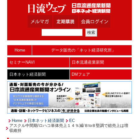
Home
データ販売の「ネット経済研究所」
セミナーNAVI
日本流通産業新聞
日本ネット経済新聞
DMフェア
Home
日本ネット経済新聞
EC
アスクル中間期/ロハコ単体売上１４％減/ＢtoＢ堅調で総売上は増
収維持