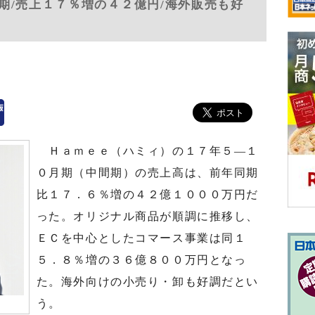
期/売上１７％増の４２億円/海外販売も好
Ｈａｍｅｅ（ハミィ）の１７年５―１
０月期（中間期）の売上高は、前年同期
比１７．６％増の４２億１０００万円だ
った。オリジナル商品が順調に推移し、
ＥＣを中心としたコマース事業は同１
５．８％増の３６億８００万円となっ
た。海外向けの小売り・卸も好調だとい
う。