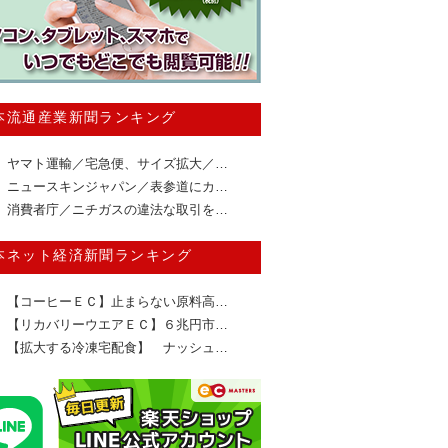
本流通産業新聞ランキング
ヤマト運輸／宅急便、サイズ拡大／…
ニュースキンジャパン／表参道にカ…
消費者庁／ニチガスの違法な取引を…
本ネット経済新聞ランキング
【コーヒーＥＣ】止まらない原料高…
【リカバリーウエアＥＣ】６兆円市…
【拡大する冷凍宅配食】 ナッシュ…