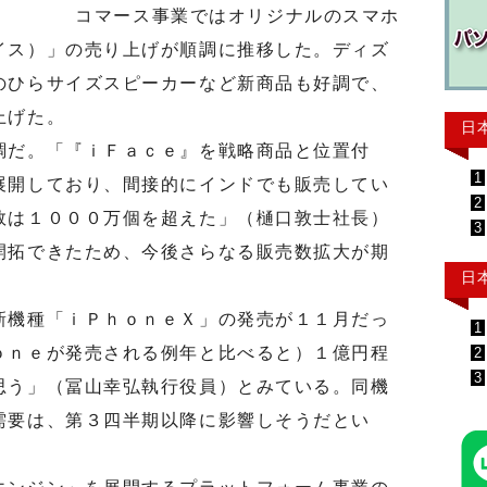
コマース事業ではオリジナルのスマホ
イス）」の売り上げが順調に推移した。ディズ
のひらサイズスピーカーなど新商品も好調で、
上げた。
日
だ。「『ｉＦａｃｅ』を戦略商品と位置付
1
展開しており、間接的にインドでも販売してい
2
数は１０００万個を超えた」（樋口敦士社長）
3
開拓できたため、今後さらなる販売数拡大が期
日
機種「ｉＰｈｏｎｅＸ」の発売が１１月だっ
1
ｏｎｅが発売される例年と比べると）１億円程
2
3
思う」（冨山幸弘執行役員）とみている。同機
需要は、第３四半期以降に影響しそうだとい