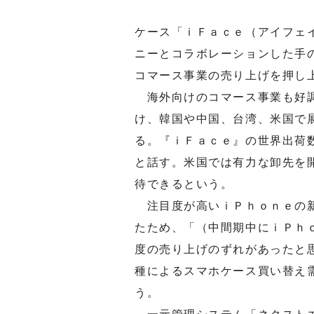
ケース「ｉＦａｃｅ（アイフェ
ニーとコラボレーションした手
コマース事業の売り上げを押し
海外向けのコマース事業も好調
け、韓国や中国、台湾、米国で
る。『ｉＦａｃｅ』の世界出荷
と話す。米国では有力な卸先を
待できるという。
注目度が高いｉＰｈｏｎｅの新
たため、「（中間期中にｉＰｈ
度の売り上げのずれがあったと
種によるスマホケース買い替え
う。