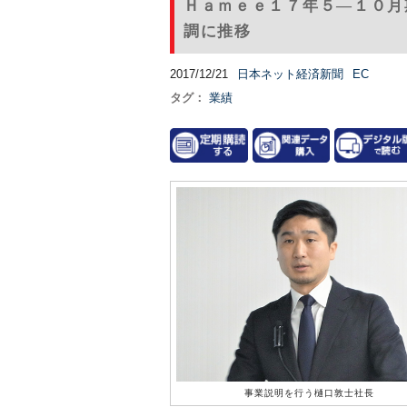
Ｈａｍｅｅ１７年５―１０月
調に推移
2017/12/21
日本ネット経済新聞
EC
タグ：
業績
事業説明を行う樋口敦士社長