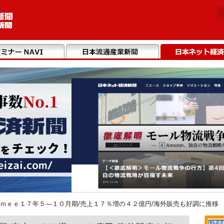
ｍｅｅ１７年５―１０月期/売上１７％増の４２億円/海外販売も好調に推移