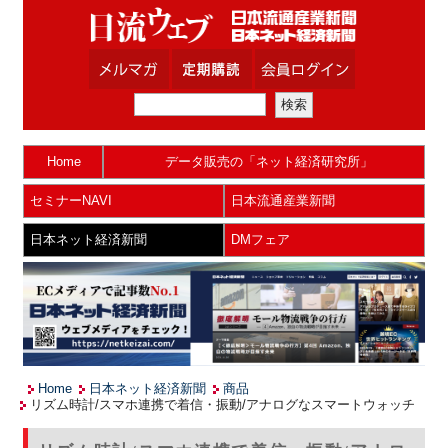
Home
データ販売の「ネット経済研究所」
セミナーNAVI
日本流通産業新聞
日本ネット経済新聞
DMフェア
Home
日本ネット経済新聞
商品
リズム時計/スマホ連携で着信・振動/アナログなスマートウォッチ