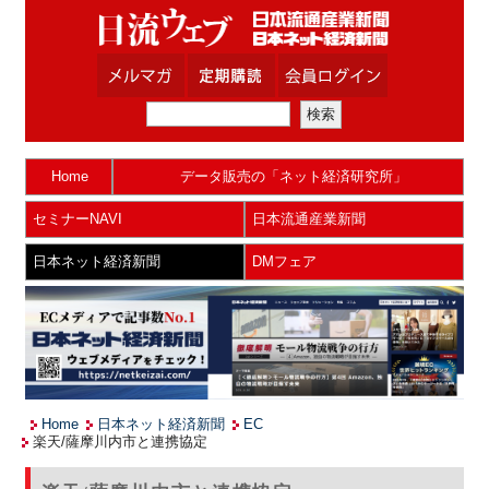
Home
データ販売の「ネット経済研究所」
セミナーNAVI
日本流通産業新聞
日本ネット経済新聞
DMフェア
Home
日本ネット経済新聞
EC
楽天/薩摩川内市と連携協定