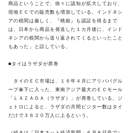
商品ということで、徐々に認知が拡大しており、
現地ＥＣでの販売数も増加している。インドネシ
アの税関は厳しく、『桃姫』も認証を得るまで
は、日本から商品を発送した１カ月後に、インド
ネシアの税関から送り返されてくるといったこと
もあった」と話している。
■タイはラザダが席巻
タイのＥＣ市場は、１６年４月にアリババグル
ープ傘下に入った、東南アジア最大のＥＣモール
「ＬＡＺＡＤＡ（ラザダ）」が席巻している。ジ
ェトロによると、ラザダの月間ビジター数はタイ
だけで３６２０万人に上るという。
（続きは「日本ネット経済新聞」６月８日号で）