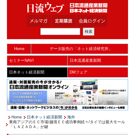
Home
データ販売の「ネット経済研究所」
セミナーNAVI
日本流通産業新聞
日本ネット経済新聞
DMフェア
Home
日本ネット経済新聞
海外
東南アジアのＥＣ市場/越境ＥＣ成功事例続々/タイでは最大モール
「ＬＡＺＡＤＡ」が鍵