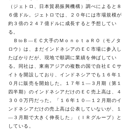
（ジェトロ、日本貿易振興機構）調べによると８
６億ドル。ジェトロでは、２０年には市場規模が
約３倍の２４７億ドルに成長すると予想してい
る。
ＢtoＢ—ＥＣ大手のＭｏｎｏｔａＲＯ（モノタ
ロウ）は、まだインドネシアのＥＣ市場に参入し
たばかりだが、現地で順調に業績を伸ばしてい
る。同社は、東南アジアの複数の国で自社ＥＣサ
イトを開設しており、インドネシアでも１６年１
０月に販売を開始した。１７年１—３月期（第１
四半期）のインドネシアだけのＥＣ売上高は、４
３００万円だった。「１６年１０—１２月期のイ
ンドネシアだけの売上高は公表していないが、１
—３月期で大きく伸長した」（ＩＲグループ）と
している。