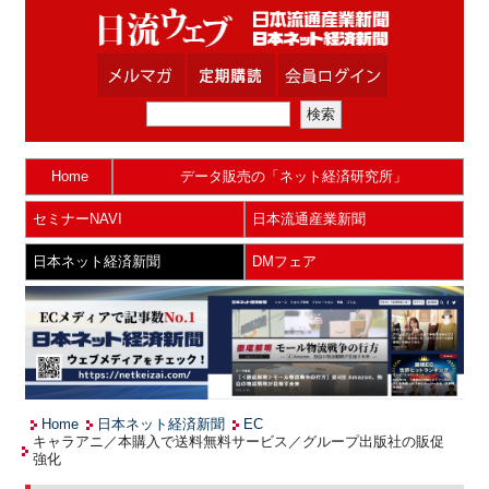
Home
データ販売の「ネット経済研究所」
セミナーNAVI
日本流通産業新聞
日本ネット経済新聞
DMフェア
Home
日本ネット経済新聞
EC
キャラアニ／本購入で送料無料サービス／グループ出版社の販促
強化