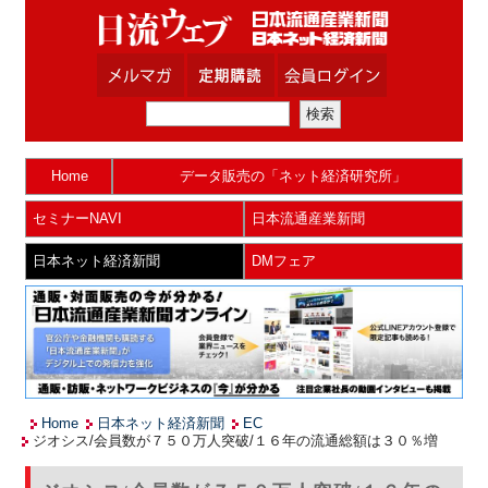
Home
データ販売の「ネット経済研究所」
セミナーNAVI
日本流通産業新聞
日本ネット経済新聞
DMフェア
Home
日本ネット経済新聞
EC
ジオシス/会員数が７５０万人突破/１６年の流通総額は３０％増