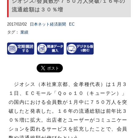
ジオシス/会員数が７５０万人突破/１６年の
流通総額は３０％増
2017/02/02
日本ネット経済新聞
EC
タグ：
業績
ジオシス（本社東京都、金孝種代表）は１月３
１日、ＥＣモール「Ｑｏｏ１０（キューテン）」
の国内における会員数が１月中に７５０万人を突
破したと発表した。１６年の流通総額は前年比３
０％増に拡大。出店者とユーザーがコミュニケー
ションを図れるサービスを拡充したことで、会員
数や流通総額が伸びたという。