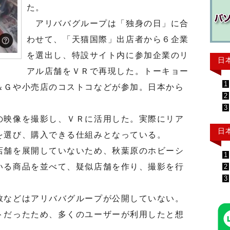
た。
アリババグループは「独身の日」に合
わせて、「天猫国際」出店者から６企業
を選出し、特設サイト内に参加企業のリ
日
アル店舗をＶＲで再現した。トーキョー
1
＆Ｇや小売店のコストコなどが参加。日本から
2
3
映像を撮影し、ＶＲに活用した。実際にリア
日
を選び、購入できる仕組みとなっている。
舗を展開していないため、秋葉原のホビーシ
1
いる商品を並べて、疑似店舗を作り、撮影を行
2
3
などはアリババグループが公開していない。
トだったため、多くのユーザーが利用したと想