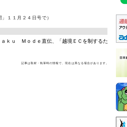
聞」１１月２４日号で）
ｔａｋｕ Ｍｏｄｅ直伝、「越境ＥＣを制するた
記事は取材・執筆時の情報で、現在は異なる場合があります。