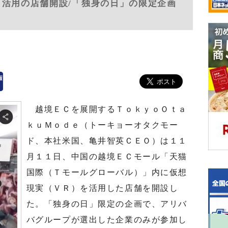
Ｒ活用の店舗開設/「独身の日」の限定企画
越境ＥＣを展開するＴｏｋｙｏＯｔａ
ｋｕＭｏｄｅ（トーキョーオタクモー
ド、本社米国、亀井智英ＣＥＯ）は１１
月１１日、中国の越境ＥＣモール「天猫
国際（Ｔモールグローバル）」内に仮想
現実（ＶＲ）を活用した店舗を開設し
た。「独身の日」限定の企画で、アリバ
バグループが選出した企業のみが参加し