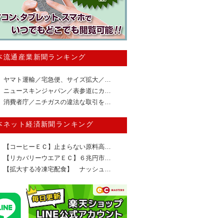
本流通産業新聞ランキング
ヤマト運輸／宅急便、サイズ拡大／…
ニュースキンジャパン／表参道にカ…
消費者庁／ニチガスの違法な取引を…
本ネット経済新聞ランキング
【コーヒーＥＣ】止まらない原料高…
【リカバリーウエアＥＣ】６兆円市…
【拡大する冷凍宅配食】 ナッシュ…