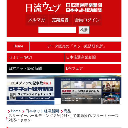
Home
データ販売の「ネット経済研究所」
セミナーNAVI
日本流通産業新聞
日本ネット経済新聞
DMフェア
Home
日本ネット経済新聞
商品
スリーイーホールディングス/付け外しで電源操作/ブルートゥース
対応イヤホン