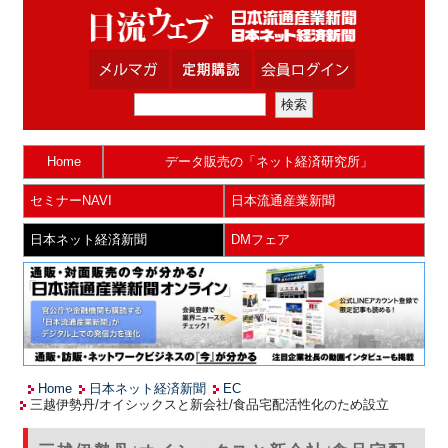
Home
データ販売の「ネット経済研究所」
セミナーNAVI
日本流通産業新聞
日本ネット経済新聞
DMフェア
Home
日本ネット経済新聞
EC
三越伊勢丹/オイシックスと新会社/食品宅配活性化のため設立