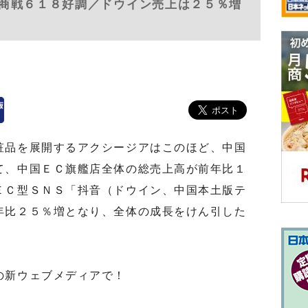
商戦６１８好調／ドウイン売上は２５％増
品を展開するアクシージアはこのほど、中国
て、中国ＥＣ旗艦店全体の総売上高が前年比１
ＥＣ型ＳＮＳ「抖音（ドウイン、中国本土版テ
年比２５％増となり、全体の成長をけん引した
の新ウェブメディアで！