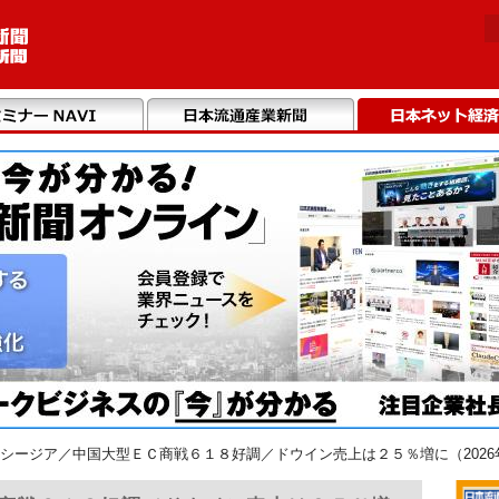
シージア／中国大型ＥＣ商戦６１８好調／ドウイン売上は２５％増に（2026