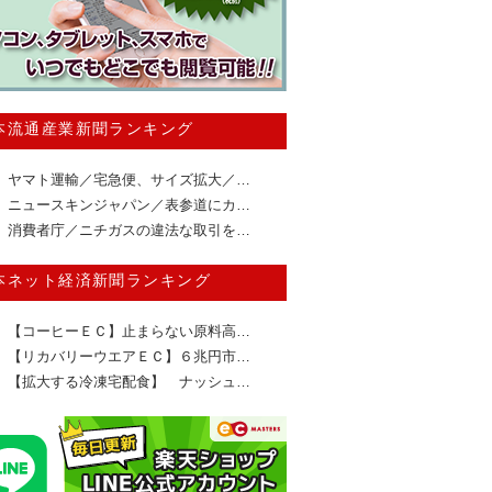
本流通産業新聞ランキング
ヤマト運輸／宅急便、サイズ拡大／…
ニュースキンジャパン／表参道にカ…
消費者庁／ニチガスの違法な取引を…
本ネット経済新聞ランキング
【コーヒーＥＣ】止まらない原料高…
【リカバリーウエアＥＣ】６兆円市…
【拡大する冷凍宅配食】 ナッシュ…