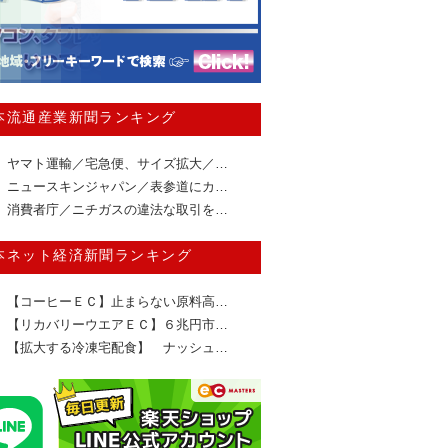
本流通産業新聞ランキング
ヤマト運輸／宅急便、サイズ拡大／…
ニュースキンジャパン／表参道にカ…
消費者庁／ニチガスの違法な取引を…
本ネット経済新聞ランキング
【コーヒーＥＣ】止まらない原料高…
【リカバリーウエアＥＣ】６兆円市…
【拡大する冷凍宅配食】 ナッシュ…