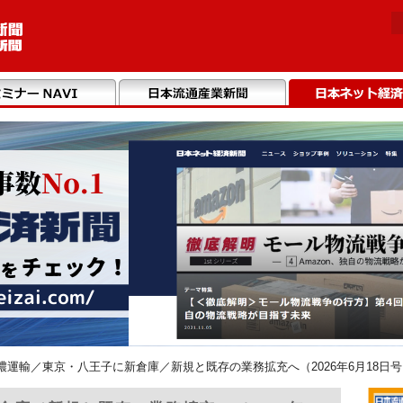
濃運輸／東京・八王子に新倉庫／新規と既存の業務拡充へ（2026年6月18日