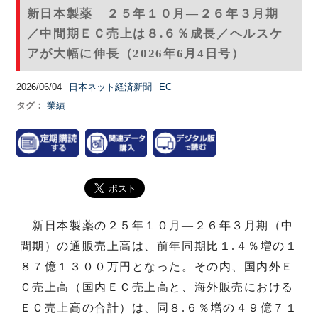
新日本製薬 ２５年１０月―２６年３月期
／中間期ＥＣ売上は８.６％成長／ヘルスケ
アが大幅に伸長（2026年6月4日号）
2026/06/04
日本ネット経済新聞
EC
タグ：
業績
新日本製薬の２５年１０月―２６年３月期（中
間期）の通販売上高は、前年同期比１.４％増の１
８７億１３００万円となった。その内、国内外Ｅ
Ｃ売上高（国内ＥＣ売上高と、海外販売における
ＥＣ売上高の合計）は、同８.６％増の４９億７１