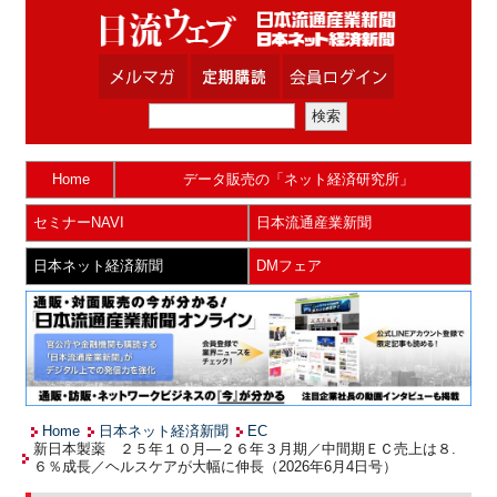
Home
データ販売の「ネット経済研究所」
セミナーNAVI
日本流通産業新聞
日本ネット経済新聞
DMフェア
Home
日本ネット経済新聞
EC
新日本製薬 ２５年１０月―２６年３月期／中間期ＥＣ売上は８.
６％成長／ヘルスケアが大幅に伸長（2026年6月4日号）