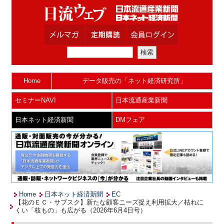
Home
データ販売の「ネット経済研究所」
セミナーNAVI
日本流通産業新聞
日本ネット経済新聞
DMフェア
Home
日本ネット経済新聞
EC
【花のＥＣ・サブスク】新たな顧客ニーズ捉え利用拡大／枯れに
くい「枝もの」も広がる（2026年6月4日号）