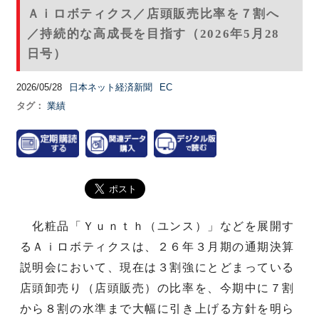
Ａｉロボティクス／店頭販売比率を７割へ
／持続的な高成長を目指す（2026年5月28
日号）
2026/05/28
日本ネット経済新聞
EC
タグ：
業績
化粧品「Ｙｕｎｔｈ（ユンス）」などを展開す
るＡｉロボティクスは、２６年３月期の通期決算
説明会において、現在は３割強にとどまっている
店頭卸売り（店頭販売）の比率を、今期中に７割
から８割の水準まで大幅に引き上げる方針を明ら