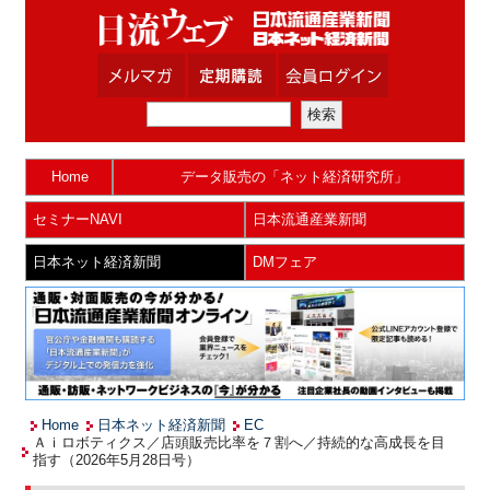
Home
データ販売の「ネット経済研究所」
セミナーNAVI
日本流通産業新聞
日本ネット経済新聞
DMフェア
Home
日本ネット経済新聞
EC
Ａｉロボティクス／店頭販売比率を７割へ／持続的な高成長を目
指す（2026年5月28日号）