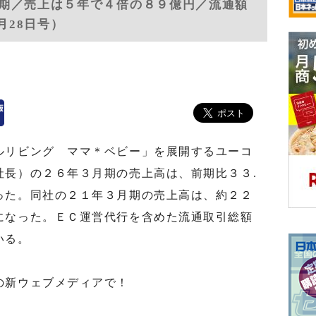
期／売上は５年で４倍の８９億円／流通額
月28日号）
リビング ママ＊ベビー」を展開するユーコ
社長）の２６年３月期の売上高は、前期比３３.
った。同社の２１年３月期の売上高は、約２２
になった。ＥＣ運営代行を含めた流通取引総額
いる。
の新ウェブメディアで！