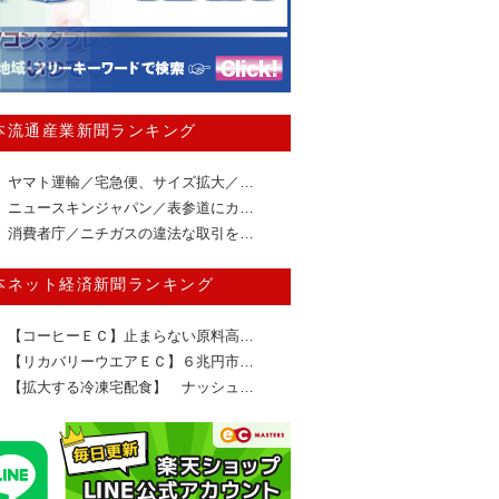
本流通産業新聞ランキング
ヤマト運輸／宅急便、サイズ拡大／…
ニュースキンジャパン／表参道にカ…
消費者庁／ニチガスの違法な取引を…
本ネット経済新聞ランキング
【コーヒーＥＣ】止まらない原料高…
【リカバリーウエアＥＣ】６兆円市…
【拡大する冷凍宅配食】 ナッシュ…