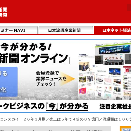
コンスカイ ２６年３月期／売上は５年で４倍の８９億円／流通額は１００億円