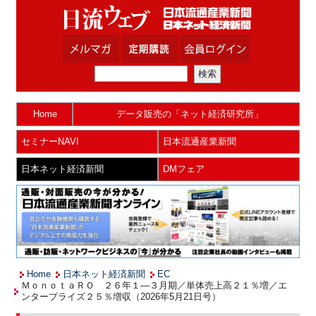
Home
データ販売の「ネット経済研究所」
セミナーNAVI
日本流通産業新聞
日本ネット経済新聞
DMフェア
Home
日本ネット経済新聞
EC
ＭｏｎｏｔａＲＯ ２６年１―３月期／単体売上高２１％増／エ
ンタープライズ２５％増収（2026年5月21日号）