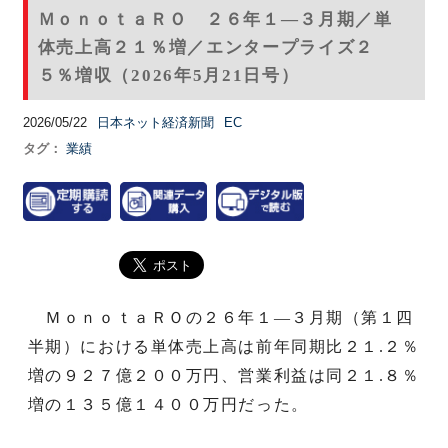
ＭｏｎｏｔａＲＯ ２６年１―３月期／単
体売上高２１％増／エンタープライズ２
５％増収（2026年5月21日号）
2026/05/22
日本ネット経済新聞
EC
タグ：
業績
ＭｏｎｏｔａＲＯの２６年１―３月期（第１四
半期）における単体売上高は前年同期比２１.２％
増の９２７億２００万円、営業利益は同２１.８％
増の１３５億１４００万円だった。