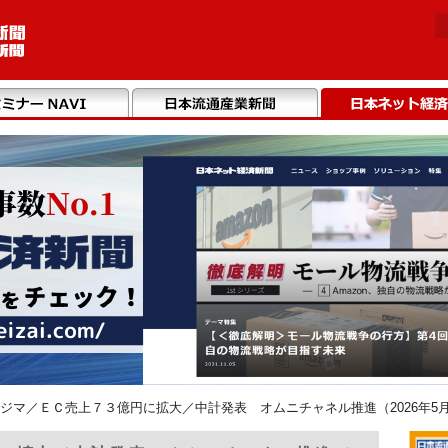
ジマ／ＥＣ売上７３億円に拡大／中計発表 オムニチャネル推進（2026年5月