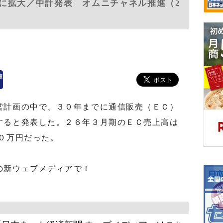
に拡大／中計発表 オムニチャネル推進（2
計画の中で、３０年までに通信販売（ＥＣ）
すると発表した。２６年３月期のＥＣ売上高は
０万円だった。
の新ウェブメディアで！