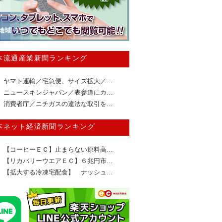
本流通産業新聞ランキング
ヤマト運輸／宅急便、サイズ拡大／…
ニュースキンジャパン／表参道にカ…
消費者庁／ニチガスの違法な取引を…
本ネット経済新聞ランキング
【コーヒーＥＣ】止まらない原料高…
【リカバリーウエアＥＣ】６兆円市…
【拡大する冷凍宅配食】 ナッシュ…