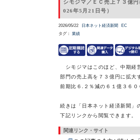
シモジマ／ＥＣ売上７３億円
026年5月21日号）
2026/05/22
日本ネット経済新聞
EC
タグ：
業績
シモジマはこのほど、中期経営
部門の売上高を７３億円に拡大
前期比６.２％減の６１億３６０
続きは「日本ネット経済新聞」
下記リンクから閲覧できます。
関連リンク・サイト