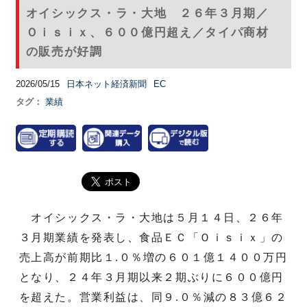
オイシックス・ラ・大地 ２６年３月期／
Ｏｉｓｉｘ、６００億円超え／タイパ商材
の販売が好調
2026/05/15
日本ネット経済新聞
EC
タグ：
業績
オイシックス・ラ・大地は５月１４日、２６年
３月期業績を発表し、食品ＥＣ「Ｏｉｓｉｘ」の
売上高が前期比１.０％増の６０１億１４００万円
となり、２４年３月期以来２期ぶりに６００億円
を超えた。営業利益は、同９.０％減の８３億６２