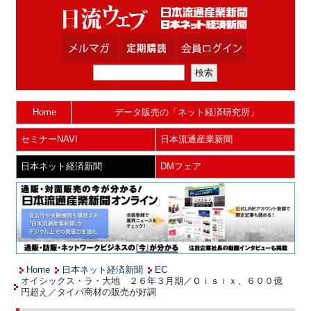
Home
データ販売の「ネット経済研究所」
セミナーNAVI
日本流通産業新聞
日本ネット経済新聞
DMフェア
Home
日本ネット経済新聞
EC
オイシックス・ラ・大地 ２６年３月期／Ｏｉｓｉｘ、６００億
円超え／タイパ商材の販売が好調