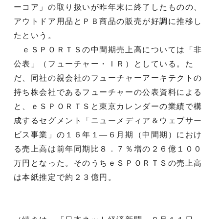
ーコア」の取り扱いが昨年末に終了したものの、
アウトドア用品とＰＢ商品の販売が好調に推移し
たという。
ｅＳＰＯＲＴＳの中間期売上高については「非
公表」（フューチャー・ＩＲ）としている。た
だ、同社の親会社のフューチャーアーキテクトの
持ち株会社であるフューチャーの公表資料による
と、ｅＳＰＯＲＴＳと東京カレンダーの業績で構
成するセグメント「ニューメディア＆ウェブサー
ビス事業」の１６年１―６月期（中間期）におけ
る売上高は前年同期比８．７％増の２６億１００
万円となった。そのうちｅＳＰＯＲＴＳの売上高
は本紙推定で約２３億円。